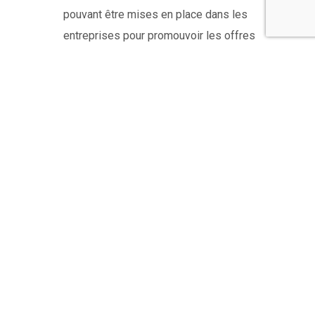
pouvant être mises en place dans les
entreprises pour promouvoir les offres
alternatives à la voiture individuelle.
Retrouvez une
synthèse
des études et actions mises
en place dans le cadre du plan de mobilité.