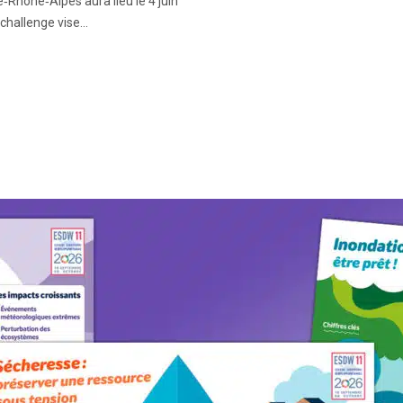
Rhône‑Alpes aura lieu le 4 juin
challenge vise...