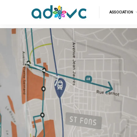
ASSOCIATION
Imagine
demain 
du terri
Les 19 et
salariés de