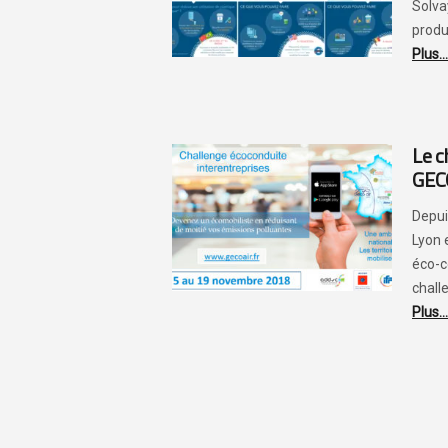
Solvay
produc
Plus...
Le c
GECO
Depui
Lyon 
éco-c
challe
Plus...