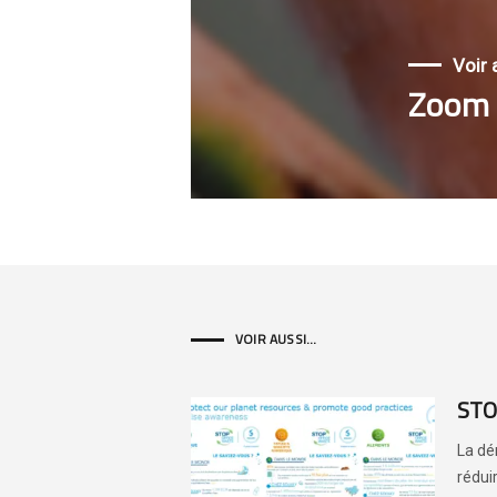
Voir a
Zoom s
VOIR AUSSI...
STO
La dé
rédui