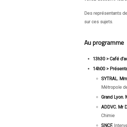
Des représentants de
sur ces sujets.
Au
programme
13h30 > Café d’a
14h00 > Présenta
SYTRAL. Mme
Métropole d
Grand Lyon. 
ADDVC. Mr D
Chimie
SNCF.
Interv