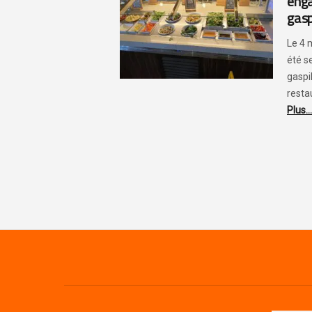
enga
gasp
Le 4 
été s
gaspi
restau
Plus...