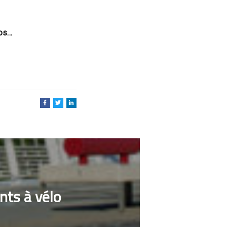
mos…
ts à vélo