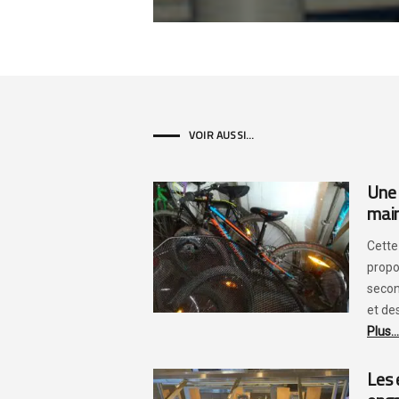
VOIR AUSSI...
Une 
main
Cette 
propo
secon
et des
Plus...
Les 