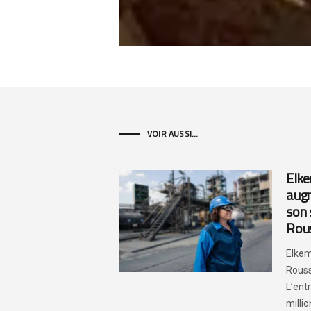
VOIR AUSSI...
Elke
augm
son 
Rous
Elkem
Rouss
L’ent
million