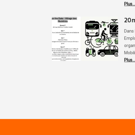
Plus...
20 m
Dans 
Empl
organ
Mobili
Plus...