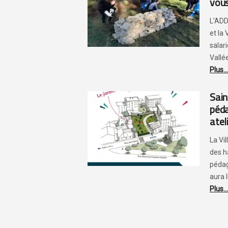
vous
L’ADD
et la
salar
Vallée 
Plus...
Sain
péda
atel
La Vi
des h
pédag
aura li
Plus...