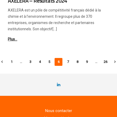
AXELERA – Résultats 2024
AXELERA est un pôle de compétitivité français dédié à la
chimie et à l’environnement. Il regroupe plus de 370
entreprises, organismes de recherche et partenaires
institutionnels. Son objectif[…]
Plus…
1
…
3
4
5
6
7
8
9
…
26
Nous contacter