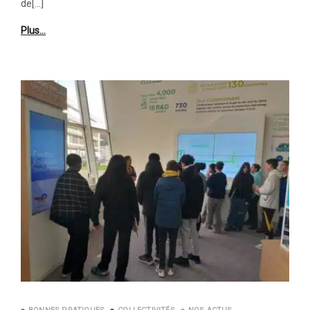
de[…]
Plus…