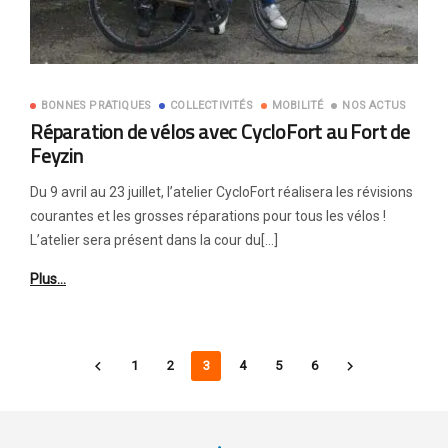
BONNES PRATIQUES
COLLECTIVITÉS
MOBILITÉ
NOS ACTUS
Réparation de vélos avec CycloFort au Fort de
Feyzin
Du 9 avril au 23 juillet, l’atelier CycloFort réalisera les révisions
courantes et les grosses réparations pour tous les vélos !
L’atelier sera présent dans la cour du[…]
Plus…
1
2
3
4
5
6