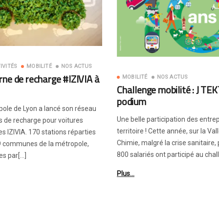
IVITÉS
MOBILITÉ
NOS ACTUS
rne de recharge #IZIVIA à
MOBILITÉ
NOS ACTUS
Challenge mobilité : J TEK
podium
pole de Lyon a lancé son réseau
Une belle participation des entre
s de recharge pour voitures
territoire ! Cette année, sur la Val
es IZIVIA. 170 stations réparties
Chimie, malgré la crise sanitaire,
59 communes de la métropole,
800 salariés ont participé au chal
es par[…]
Plus…