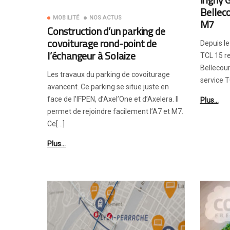
Belleco
MOBILITÉ
NOS ACTUS
M7
Construction d’un parking de
covoiturage rond-point de
Depuis le 
l’échangeur à Solaize
TCL 15 re
Bellecou
Les travaux du parking de covoiturage
service T
avancent. Ce parking se situe juste en
face de l’IFPEN, d’Axel’One et d’Axelera. Il
Plus…
permet de rejoindre facilement l’A7 et M7.
Ce[…]
Plus…