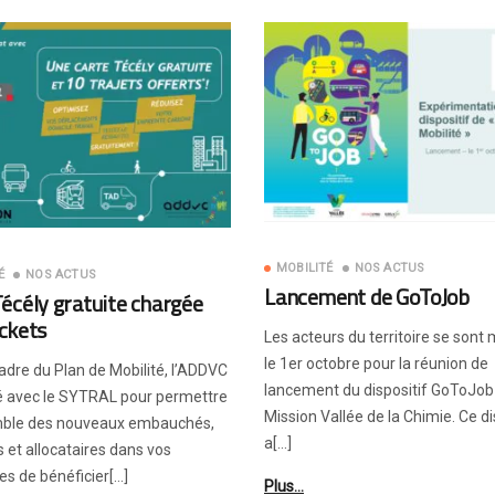
MOBILITÉ
NOS ACTUS
É
NOS ACTUS
Lancement de GoToJob
écély gratuite chargée
ickets
Les acteurs du territoire se sont 
le 1er octobre pour la réunion de
adre du Plan de Mobilité, l’ADDVC
lancement du dispositif GoToJob 
lé avec le SYTRAL pour permettre
Mission Vallée de la Chimie. Ce di
mble des nouveaux embauchés,
a[…]
s et allocataires dans vos
es de bénéficier[…]
Plus…