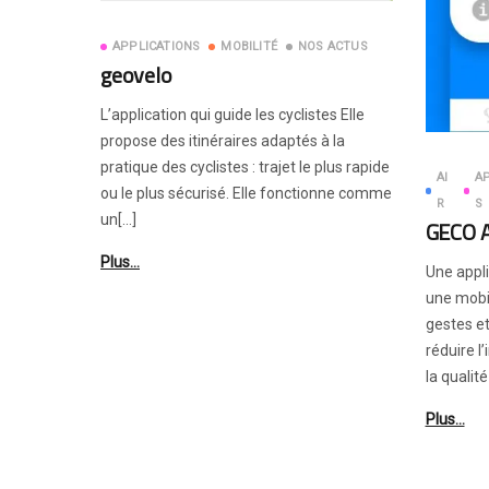
APPLICATIONS
MOBILITÉ
NOS ACTUS
geovelo
L’application qui guide les cyclistes Elle
propose des itinéraires adaptés à la
pratique des cyclistes : trajet le plus rapide
AI
A
ou le plus sécurisé. Elle fonctionne comme
R
S
un[…]
GECO 
Plus…
Une appli
une mobil
gestes et
réduire l
la qualité
Plus…