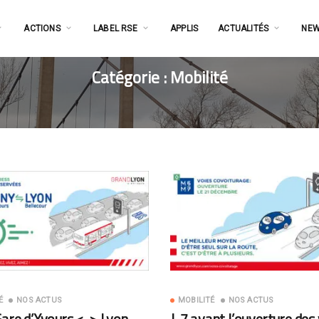
ACTIONS
LABEL RSE
APPLIS
ACTUALITÉS
NEW
Catégorie :
Mobilité
É
NOS ACTUS
MOBILITÉ
NOS ACTUS
Gare d’Yvours <-> Lyon
J-7 avant l’ouverture des