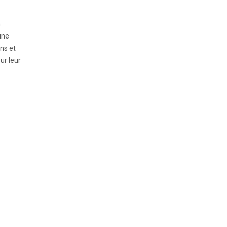
n
une
ns et
ur leur