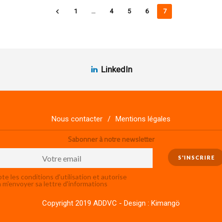
1
…
4
5
6
7
LinkedIn
Nous contacter
Mentions légales
Sabonner à notre newsletter
te les conditions d'utilisation et autorise
m'envoyer sa lettre d'informations
Copyright 2019 ADDVC - Design :
Kimangö