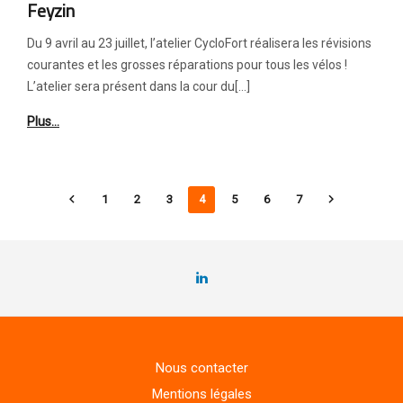
Feyzin
Du 9 avril au 23 juillet, l’atelier CycloFort réalisera les révisions
courantes et les grosses réparations pour tous les vélos !
L’atelier sera présent dans la cour du[…]
Plus…
1
2
3
4
5
6
7
Nous contacter
Mentions légales