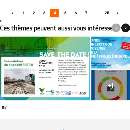
1
2
3
4
5
6
7
…
25
Ces thèmes peuvent aussi vous intéresser...
+1
Air